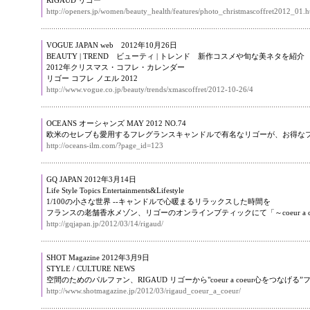
RIGAUD リゴー
http://openers.jp/women/beauty_health/features/photo_christmascoffret2012_01
VOGUE JAPAN web 2012年10月26日
BEAUTY | TREND ビューティ | トレンド 新作コスメや旬な美ネタを紹介
2012年クリスマス・コフレ・カレンダー
リゴー コフレ ノエル 2012
http://www.vogue.co.jp/beauty/trends/xmascoffret/2012-10-26/4
OCEANS オーシャンズ MAY 2012 NO.74
欧米のセレブも愛用するフレグランスキャンドルで有名なリゴーが、お得なフェア「
http://oceans-ilm.com/?page_id=123
GQ JAPAN 2012年3月14日
Life Style Topics Entertainments&Lifestyle
1/100の小さな世界 --キャンドルで心暖まるリラックスした時間を
フランスの老舗香水メゾン、リゴーのオンラインブティックにて「～coeur a c
http://gqjapan.jp/2012/03/14/rigaud/
SHOT Magazine 2012年3月9日
STYLE / CULTURE NEWS
空間のためのパルファン、RIGAUD リゴーから"coeur a coeur心をつなげる”
http://www.shotmagazine.jp/2012/03/rigaud_coeur_a_coeur/