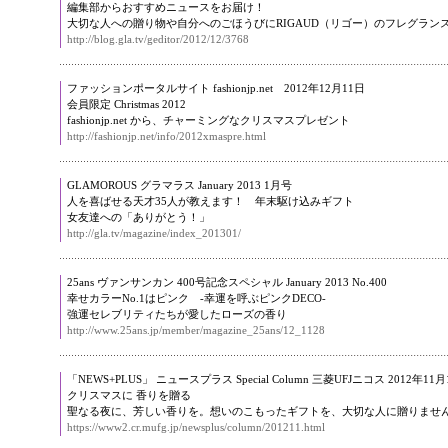
編集部からおすすめニュースをお届け！
大切な人への贈り物や自分へのごほうびにRIGAUD（リゴー）のフレグラン
http://blog.gla.tv/geditor/2012/12/3768
ファッションポータルサイト fashionjp.net 2012年12月11日
会員限定 Christmas 2012
fashionjp.net から、チャーミングなクリスマスプレゼント
http://fashionjp.net/info/2012xmaspre.html
GLAMOROUS グラマラス January 2013 1月号
人を喜ばせる天才35人が教えます！ 年末駆け込みギフト
女友達への「ありがとう！」
http://gla.tv/magazine/index_201301/
25ans ヴァンサンカン 400号記念スペシャル January 2013 No.400
幸せカラーNo.1はピンク -幸運を呼ぶピンクDECO-
強運セレブリティたちが愛したローズの香り
http://www.25ans.jp/member/magazine_25ans/12_1128
「NEWS+PLUS」 ニュースプラス Special Column 三菱UFJニコス 2012年11月
クリスマスに 香りを贈る
聖なる夜に、芳しい香りを。想いのこもったギフトを、大切な人に贈りませ
https://www2.cr.mufg.jp/newsplus/column/201211.html