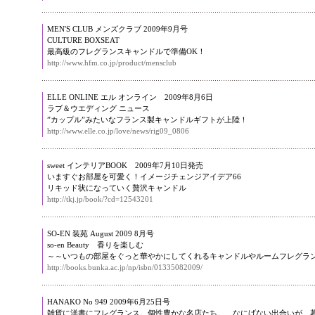
MEN'S CLUB メンズクラブ 2009年9月号
CULTURE BOXSEAT
最高級のフレグランスキャンドルで準備OK！
http://www.hfm.co.jp/product/mensclub
ELLE ONLINE エル オンライン 2009年8月6日
ラブ＆ウエディング ニュース
”カップル”みたいなフランス製キャンドルギフトが上陸！
http://www.elle.co.jp/love/news/rig09_0806
sweet インテリアBOOK 2009年7月10日発売
いますぐお部屋を可愛く！イメージチェンジアイデア66
リキッド状になっていく贅沢キャンドル
http://tkj.jp/book/?cd=12543201
SO-EN 装苑 August 2009 8月号
so-en Beauty 香りを楽しむ
～～いつもの部屋をぐっと華やかにしてくれるキャンドルやルームフレグラ
http://books.bunka.ac.jp/np/isbn/01335082009/
HANAKO No 949 2009年6月25日号
雑貨に洋書にフレグランス。個性豊かな名店たち。 なにげない出合いが、