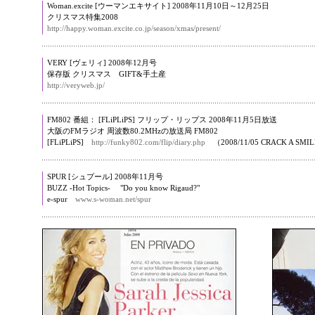
Woman.excite [ウーマンエキサイト] 2008年11月10日～12月25日
クリスマス特集2008
http://happy.woman.excite.co.jp/season/xmas/present/
VERY [ヴェリィ] 2008年12月号
保存版 クリスマス GIFT&手土産
http://veryweb.jp/
FM802 番組： [FLiPLiPS] フリップ・リップス 2008年11月5日放送
大阪のFMラジオ 周波数80.2MHzの放送局 FM802
[FLiPLiPS]
http://funky802.com/flip/diary.php
（2008/11/05 CRACK A 
SPUR [シュプール] 2008年11月号
BUZZ -Hot Topics- "Do you know Rigaud?"
e-spur
www.s-woman.net/spur