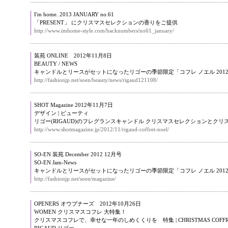
I'm home. 2013 JANUARY no.61
「PRESENT」 にクリスマスセレクションの香りをご提供
http://www.imhome-style.com/backnumbers/no61_january/
装苑 ONLINE 2012年11月8日
BEAUTY / NEWS
キャンドルとリースがセットになったリゴーの季節限定「コフレ ノエル 201
http://fashionjp.net/soen/beauty/news/rigaud121108/
SHOT Magazine 2012年11月7日
デザイン | ビューティ
リゴー(RIGAUD)のフレグランスキャンドル クリスマスセレクションとクリスマス
http://www.shotmagazine.jp/2012/11/rigaud-coffret-noel/
SO-EN 装苑 December 2012 12月号
SO-EN Jam-News
キャンドルとリースがセットになったリゴーの季節限定「コフレ ノエル 201
http://fashionjp.net/soen/magazine/
OPENERS オウプナーズ 2012年10月26日
WOMEN クリスマスコフレ 大特集！
クリスマスコフレで、幸せな一年のしめくくりを 特集 | CHRISTMAS COFFRE