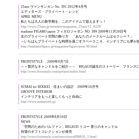
25ans ヴァンサンカン No. 391 2012年4月号
エディターズ・プライベート・レシピ
APRIL MENU
私たちは大人の新学期を、このアイテムで迎えますっ！
http://www.25ans.jp/member/magazine_25ans/12_0228
madame FIGARO japon フィガロジャポン NO. 399 2009年11月20日号
女のプライベート空間の飾り方 「あなたのメークルームはセクシー？」
～いちばんプライベートな時間を過ごすスペースこそ、インテリアにも夢が
http://madamefigaro.jp/magazine/figaro/post-30.html
FRONTSTYLE 2009年9月7日
～～贅沢なキャンドルをご紹介～～ RIGAUD誕生のストーリー フランス
http://www.frontstyle.com/present/index.html
SUMAI no SEKKEI 住まいの設計 2009年10月号
GROOVE INTERIOR
インテリアをもっと楽しくもっと自由に
http://www.sumaiweb.jp/
FRONTSTYLE 2009年8月10日
NEWS
「空間のためのパルファン」RIGAUD リゴー 香りのキャンドル
待望のギフトコレクションが発売
http://www.frontstyle.com/news/news090810_1.html