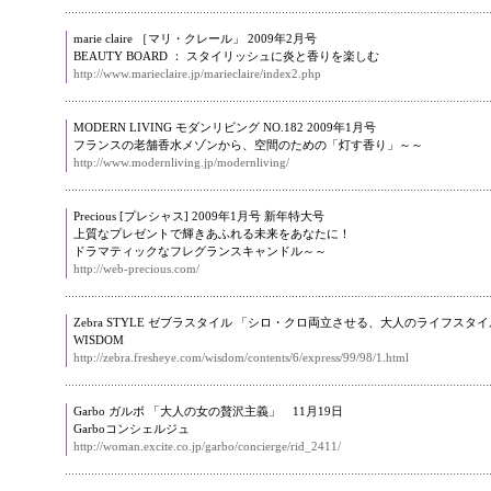
marie claire ［マリ・クレール」 2009年2月号
BEAUTY BOARD ： スタイリッシュに炎と香りを楽しむ
http://www.marieclaire.jp/marieclaire/index2.php
MODERN LIVING モダンリビング NO.182 2009年1月号
フランスの老舗香水メゾンから、空間のための「灯す香り」～～
http://www.modernliving.jp/modernliving/
Precious [プレシャス] 2009年1月号 新年特大号
上質なプレゼントで輝きあふれる未来をあなたに！
ドラマティックなフレグランスキャンドル～～
http://web-precious.com/
Zebra STYLE ゼブラスタイル 「シロ・クロ両立させる、大人のライフスタイル
WISDOM
http://zebra.fresheye.com/wisdom/contents/6/express/99/98/1.html
Garbo ガルボ 「大人の女の贅沢主義」 11月19日
Garboコンシェルジュ
http://woman.excite.co.jp/garbo/concierge/rid_2411/