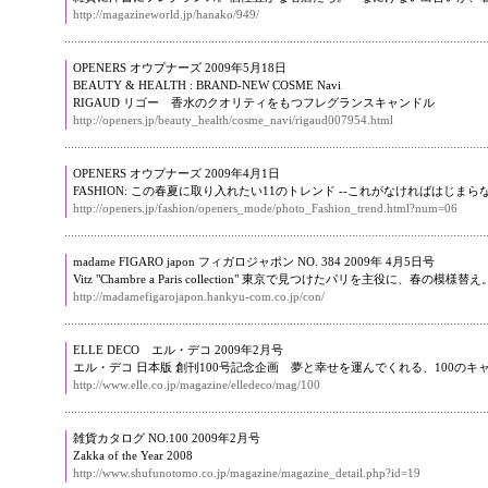
http://magazineworld.jp/hanako/949/
OPENERS オウプナーズ 2009年5月18日
BEAUTY & HEALTH : BRAND-NEW COSME Navi
RIGAUD リゴー 香水のクオリティをもつフレグランスキャンドル
http://openers.jp/beauty_health/cosme_navi/rigaud007954.html
OPENERS オウプナーズ 2009年4月1日
FASHION: この春夏に取り入れたい11のトレンド --これがなければはじまら
http://openers.jp/fashion/openers_mode/photo_Fashion_trend.html?num=06
madame FIGARO japon フィガロジャポン NO. 384 2009年 4月5日号
Vitz "Chambre a Paris collection" 東京で見つけたパリを主役に、春の模様替え
http://madamefigarojapon.hankyu-com.co.jp/con/
ELLE DECO エル・デコ 2009年2月号
エル・デコ 日本版 創刊100号記念企画 夢と幸せを運んでくれる、100のキ
http://www.elle.co.jp/magazine/elledeco/mag/100
雑貨カタログ NO.100 2009年2月号
Zakka of the Year 2008
http://www.shufunotomo.co.jp/magazine/magazine_detail.php?id=19