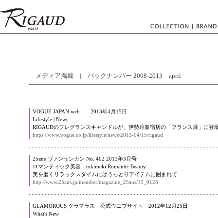
メディア掲載 | バックナンバー 2008-2013 april
VOGUE JAPAN web 2013年4月15日
Lifestyle | News
RIGAUDのフレグランスキャンドルが、伊勢丹新宿店の「フランス展」に登
https://www.vogue.co.jp/lifestyle/news/2013-04/15/rigaud
25ans ヴァンサンカン No. 402 2013年3月号
ロマンティック美容 tokimeki Romantic Beauty
美を磨くリラックスタイムにはうっとりアイテムに囲まれて
http://www.25ans.jp/member/magazine_25ans/13_0128
GLAMOROUS グラマラス 公式ウエブサイト 2012年12月25日
What's New