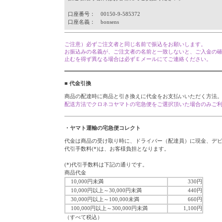
口座番号： 00150-9-585372
口座名義： bonsens
ご注意）必ずご注文者と同じ名前で振込をお願いします。
お振込みの名義が、ご注文者の名前と一致しないと、ご入金の
止むを得ず異なる場合は必ずＥメールにてご連絡ください。
■ 代金引換
商品の配達時に商品と引き換えに代金をお支払いいただく方法
配送方法でクロネコヤマトの宅急便をご選択頂いた場合のみご
・ヤマト運輸の宅急便コレクト
代金は商品の受け取り時に、ドライバー（配達員）に現金、デ
代引手数料(*)は、お客様負担となります。
(*)代引手数料は下記の通りです。
商品代金
10,000円未満
330円
10,000円以上～30,000円未満
440円
30,000円以上～100,000未満
660円
100,000円以上～300,000円未満
1,100円
（すべて税込）