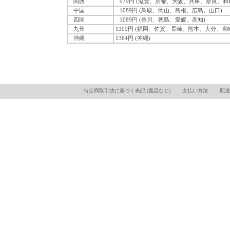
関西
979円 (滋賀、京都、大阪、兵庫、奈良、和
中国
1089円 (鳥取、岡山、島根、広島、山口)
四国
1089円 (香川、徳島、愛媛、高知)
九州
1309円 (福岡、佐賀、長崎、熊本、大分、宮
沖縄
1364円 (沖縄)
特定商取引法に基づく表記 (返品など)
支払い方法
配送