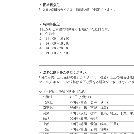
・ 配送日指定
注文日の3日後から約2～4日間の間で指定できます。
・ 時間帯指定
下記からご希望の時間帯をお選びいただけます。
１）午前中
２）14：00～16：00
３）16：00～18：00
４）18：00～20：00
５）19：00～21：00
・ 送料は以下をご参照ください。
1回のお買い上げ金額の合計が11,000円（税込）以上の場合は
マチルダ キャロンの送料は以下と異なる場合がございますので
ヤマト運輸 地域別料金（税込）
北海道
1309円 (北海道)
北東北
979円 (青森、岩手、秋田)
南東北
869円 (山形、宮城、福島)
関東
869円 (茨城、栃木、群馬、埼玉、千葉、東
信越
869円 (新潟、長野)
中部
869円 (静岡、愛知、岐阜、三重)
北陸
869円 (富山、石川、福井)